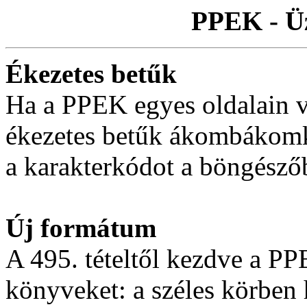
PPEK - Ü
Ékezetes betűk
Ha a PPEK egyes oldalain v
ékezetes betűk ákombákomkén
a karakterkódot a böngésző
Új formátum
A 495. tételtől kezdve a P
könyveket: a széles körben