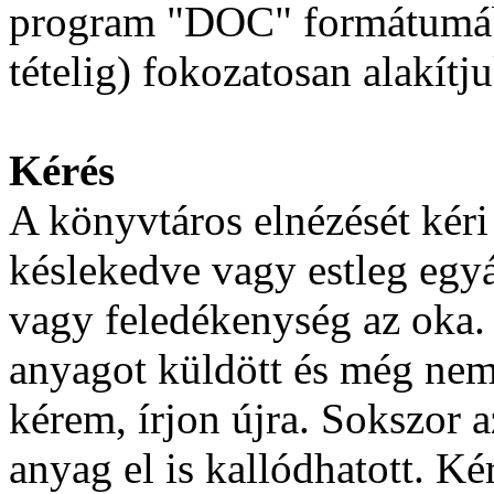
program "DOC" formátumába
tételig) fokozatosan alakít
Kérés
A könyvtáros elnézését kér
késlekedve vagy estleg egyá
vagy feledékenység az oka. 
anyagot küldött és még nem
kérem, írjon újra. Sokszor 
anyag el is kallódhatott. Ké